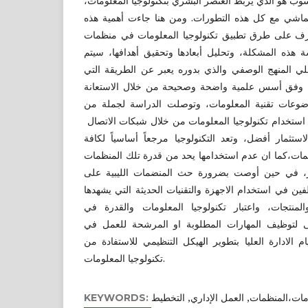
اسوب هو الذي يربط العنصر البشري بتكنولوجيا المعلومات
تماشي مع كل هذه التطورات. ومن هنا جاءت أهمية هذه
رف على طرق تطبيق تكنولوجيا المعلومات في منظمات
ة هذه المشكلة، وتحليل أبعادها وتحقيق أهدافها، سيتم
لي المنهج الوصفي والذي بدوره يعبر عن الطريقة التي
وفق أسس علمية واضحة وصحيحة من خلال الاستعانة
ضوعات تقنية المعلومات، وتوصلت الدراسة لجملة من
ان استخدام تكنولوجيا المعلومات من خلال شبكات الاتصال
ستثمار أفضل، وتعد التكنولوجيا مرجعاً أساسياً لكافة
مات،كما ان عدم استخدامها يحد من قدرة تلك المنظمات
ور، في حين أوصت بضرورة حث المنضمات الليبية على
ن في استخدام الاجهزة والتقنيات الحديثة التي يشهدها
المنتجات، واعتبار تكنولوجيا المعلومات والقدرة في
دنى لتوظيف المهارات المطلوبة او المرشحة للعمل في
م الادارة العليا بتطوير الهيكل التنظيمي للاستفادة من
تكنولوجيا المعلومات.
KEYWORDS: