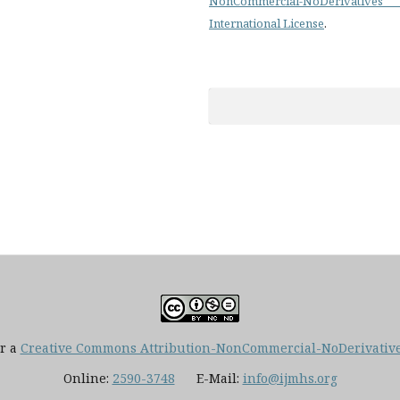
NonCommercial-NoDerivatives
International License
.
er a
Creative Commons Attribution-NonCommercial-NoDerivatives
Online:
2590-3748
E-Mail:
info@ijmhs.org