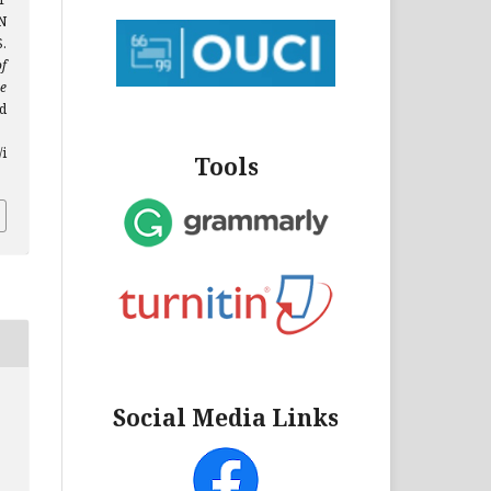
N
.
f
e
d
/i
Tools
Social Media Links