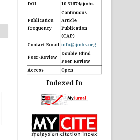
DOI
10.31674/ijmhs
Continuous
Publication
Article
Frequency
Publication
(CAP)
Contact Email
info@ijmhs.org
Double Blind
Peer-Review
Peer Review
Access
Open
Indexed In